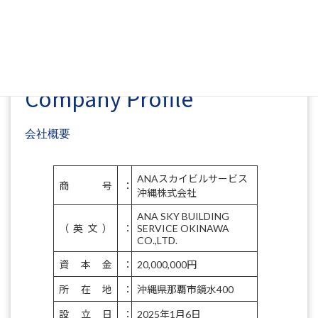
Company Profile
会社概要
ANAスカイビルサービス
商号
：
沖縄株式会社
ANA SKY BUILDING
（英文）
：
SERVICE OKINAWA
CO.,LTD.
資本金
：
20,000,000円
所在地
：
沖縄県那覇市鏡水400
設立日
：
2025年1月6日